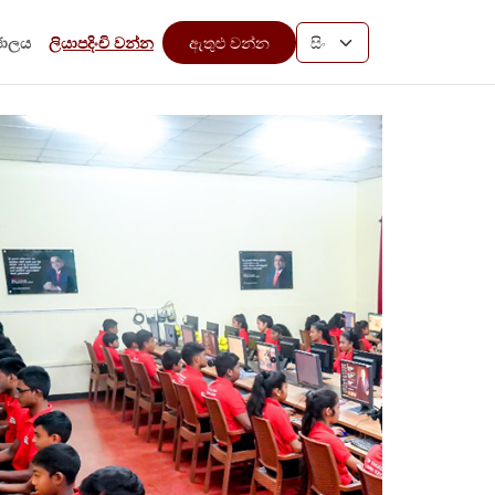
 ජාලය
ලියාපදිංචි වන්න
ඇතුළු වන්න