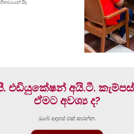
ෝගීතාවයෙන් සිදු
 පී. එඩියුකේෂන් අයි.ටී. කැම්
ඒමට අවශ්‍ය ද?
ඔබේ අදහස් එක් කරන්න.