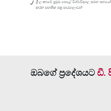
ශ්‍රී ලංකාවේ ප්‍රමුඛ පෙළේ විශ්වවිද්‍යාල සමඟ සහය
කරන සහතික පත්‍ර පාඨමාලාවන්
ඔබගේ ප්‍රදේශයට
ඩී.