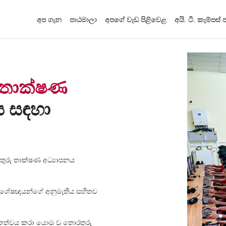
අප ගැන
පාඨමාලා
අපගේ වැඩ පිළිවෙළ
අයි. ටී. කැම්පස්
ු තාක්ෂණ
 සඳහා
තුරු තාක්ෂණ අධ්‍යාපනය
ර විශේෂඥයන්ගේ අනුමැතිය සහිතව
කත්වය කරා යොමු වූ තොරතුරු