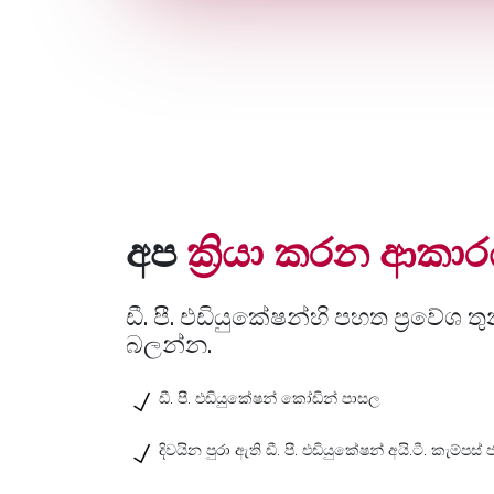
අප
ක්‍රියා කරන ආකා
ඩී. පී. එඩියුකේෂන්හි පහත ප්‍රවේශ 
බලන්න.
ඩී. පී. එඩියුකේෂන් කෝඩින් පාසල
දිවයින පුරා ඇති ඩී. පී. එඩියුකේෂන් අයි.ටී. කැම්පස්