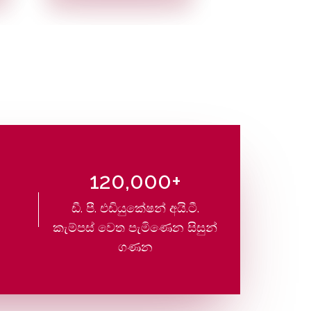
120,000+
ඩී. පී. එඩියුකේෂන් අයි.ටී.
කැම්පස් වෙත පැමිණෙන සිසුන්
ගණන