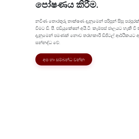
පෝෂණය කිරීම.
නවීණ තොරතුරු තාක්ෂණ දැනුමෙන් පරිපුන් සිසු පරපුරක
වීමට ඩී. පී. එඩියුකේෂන් අයි.ටී. කැම්පස් ජාලයට හැකි වී
දැනුමෙන් පමණක් නොව තරඟකාරී ඩිජිටල් ආර්ථිකයට අවශ
සන්නද්ධ වේ.
අප හා සම්බන්ධ වන්න