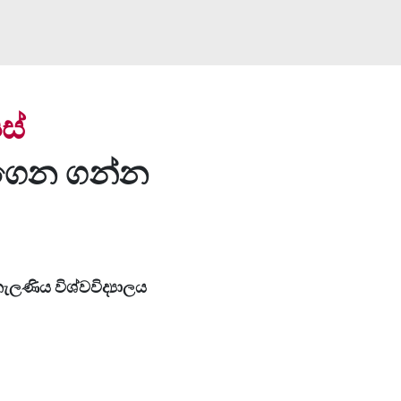
ස්
 ඉගෙන ගන්න
ැලණිය විශ්වවිද්‍යාලය