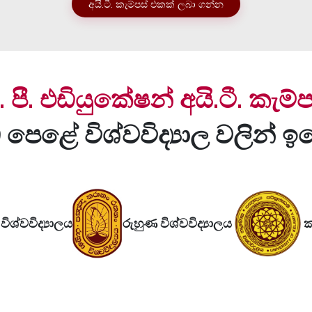
අයි.ටී. කැම්පස් එකක් ලබා ගන්න
ී. පී. එඩියුකේෂන් අයි.ටී. කැම්ප
ුඛ පෙළේ විශ්වවිද්‍යාල වලින්
ිශ්වවිද්‍යාලය
රුහුණ විශ්වවිද්‍යාලය
ක