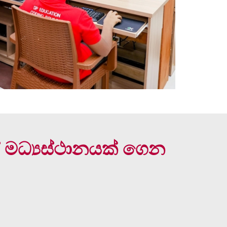
පස් මධ්‍යස්ථානයක් ගෙන