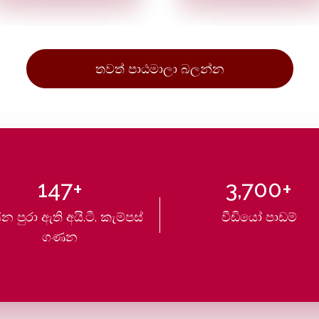
තවත් පාඨමාලා බලන්න
147+
3,700+
ින පුරා ඇති අයි.ටී. කැම්පස්
වීඩියෝ පාඩම්
ගණන