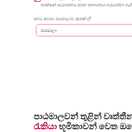
තාක්ෂණ අධ්‍යාපනය සමඟ අනාගතය හැඩගස්වා ගැන
ඔබට අවශ්‍ය පාඨමාලාව කුමක් ද?
පාඨමාලා
පාඨමාලවන් තුළින් වෘත්තීන්
රැකියා
භූමිකාවන් වෙත ඔබ