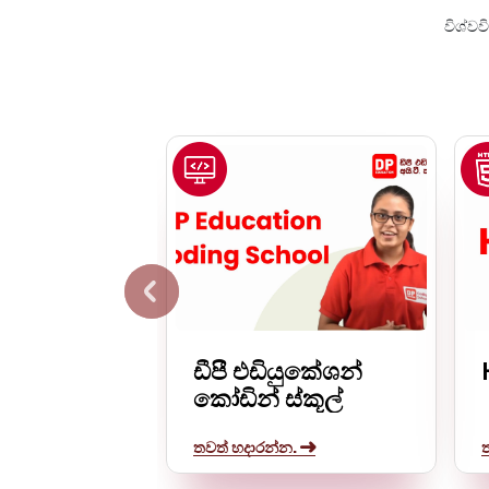
විශ්ව
ඩීපී එඩියුකේශන්
කෝඩින් ස්කූල්
තවත් හදාරන්න.