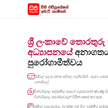
ශ්‍රී ලංකාවේ තොරතුර
අධ්‍යාපනයේ
අනාගතය
පුරෝගාමීත්වය
ඩිජිටල් ලෙස මනස සවිබල ගැන්වමින් : සැමට තොර
නොමිලේ.
විශ්වවිද්‍යාල අනුමතිය: අපගේ වැඩසටහන් ක්ෂේත්‍
විශ්වවිද්‍යාල ආචාර්යවරුන් විසින් සකස් කර ඇත.
රැකියා වෙළඳපොළ ඉලක්ක ගත වීම: වෘත්තීය සාර්ථ