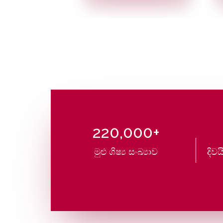
220,000+
මුළු ශිෂ්‍ය සංඛ්‍යාව
දිවය