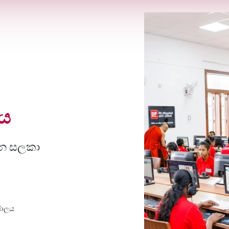
රය
තුන සලකා
 ජාලය