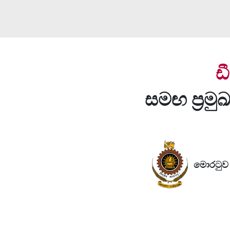
ඩ
සමඟ ප්‍රම
මොරටුව ව