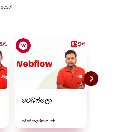
ද අපගේ
වෙබ්ෆ්ලො
ෆිග්මා
තවත් හදාරන්න.
තවත් හදාරන්න.