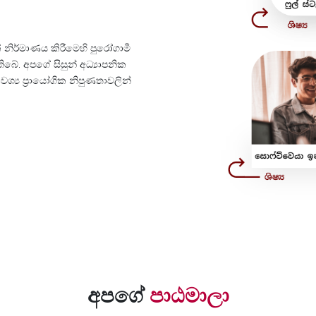
් නිර්මාණය කිරීමෙහි පුරෝගාමී
 තිබේ. අපගේ සිසුන් අධ්‍යාපනික
්‍ය ප්‍රායෝගික නිපුණතාවලින්
අපගේ
පාඨමාලා