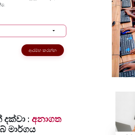
ීම.
ආරම්භ කරන්න
 දක්වා :
අනාගත
ේ මාර්ගය