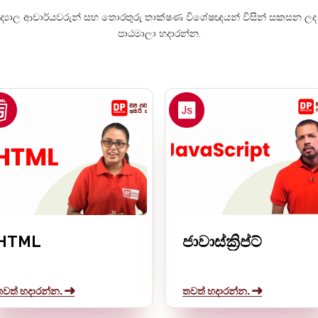
විද්‍යාල ආචාර්යවරුන් සහ තොරතුරු තාක්ෂණ විශේෂඥයන් විසින් සකසන ල
පාඨමාලා හදාරන්න.
HTML
ජාවාස්ක්‍රිප්ට්
තවත් හදාරන්න.
තවත් හදාරන්න.